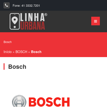
Fone: 41 3332.7201
Bosch
Início
»
BOSCH
»
Bosch
Bosch