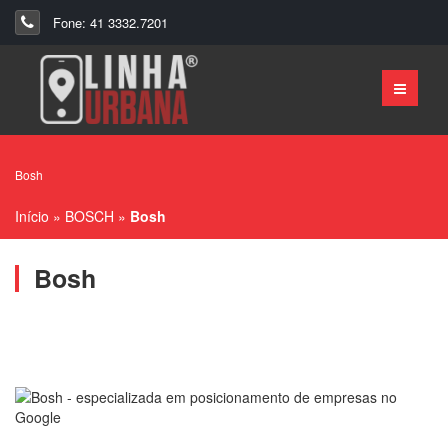
Fone: 41 3332.7201
Bosh
Início
»
BOSCH
»
Bosh
Bosh