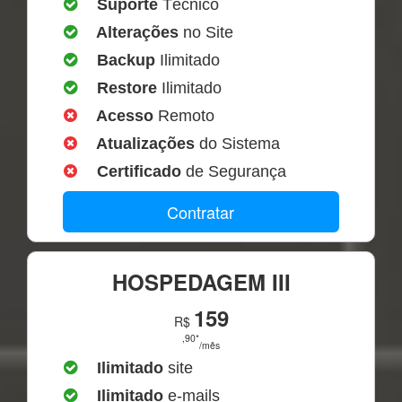
Suporte
Técnico
Alterações
no Site
Backup
Ilimitado
Restore
Ilimitado
Acesso
Remoto
Atualizações
do Sistema
Certificado
de Segurança
Contratar
HOSPEDAGEM III
159
R$
,90*
/mês
Ilimitado
site
Ilimitado
e-mails