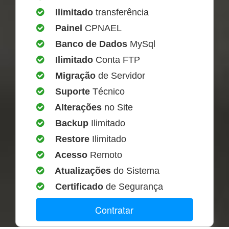
Ilimitado
transferência
Painel
CPNAEL
Banco de Dados
MySql
Ilimitado
Conta FTP
Migração
de Servidor
Suporte
Técnico
Alterações
no Site
Backup
Ilimitado
Restore
Ilimitado
Acesso
Remoto
Atualizações
do Sistema
Certificado
de Segurança
Contratar