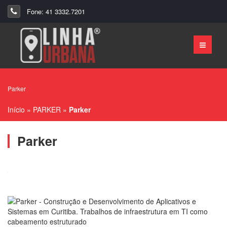
Fone: 41 3332.7201
Parker
Início
»
PARKER
»
Parker
Parker