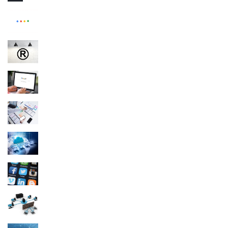
Google SEO
Registro de Marcas ®
Sites Otimizados
Criação de Aplicativos
Hospedagem de Sites
Administração Redes Sociais
Infraestrutura de Redes