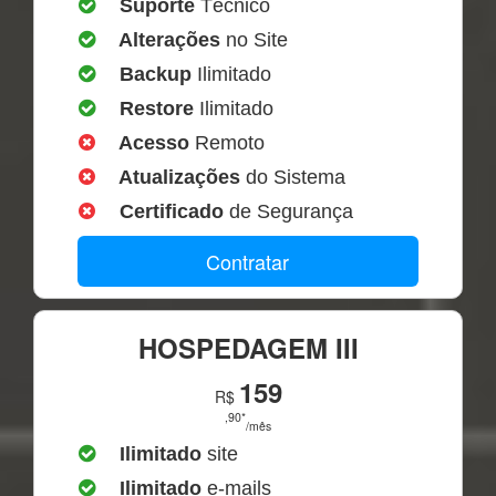
Suporte
Técnico
Alterações
no Site
Backup
Ilimitado
Restore
Ilimitado
Acesso
Remoto
Atualizações
do Sistema
Certificado
de Segurança
Contratar
HOSPEDAGEM III
159
R$
,90*
/mês
Ilimitado
site
Ilimitado
e-mails