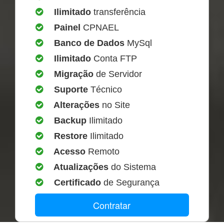
Ilimitado
transferência
Painel
CPNAEL
Banco de Dados
MySql
Ilimitado
Conta FTP
Migração
de Servidor
Suporte
Técnico
Alterações
no Site
Backup
Ilimitado
Restore
Ilimitado
Acesso
Remoto
Atualizações
do Sistema
Certificado
de Segurança
Contratar