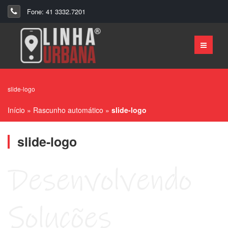
Fone: 41 3332.7201
slide-logo
Início
»
Rascunho automático
»
slide-logo
slide-logo