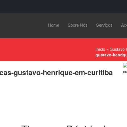
Home
Sobre Nós
Serviços
Ac
Início
»
Gustavo 
gustavo-henriqu
icas-gustavo-henrique-em-curitiba