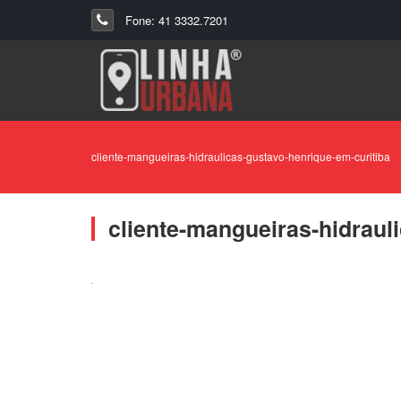
Fone: 41 3332.7201
cliente-mangueiras-hidraulicas-gustavo-henrique-em-curitiba
cliente-mangueiras-hidraul