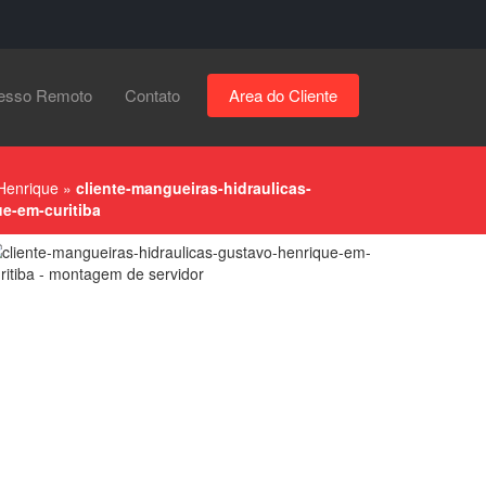
esso Remoto
Contato
Area do Cliente
Henrique
»
cliente-mangueiras-hidraulicas-
e-em-curitiba