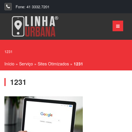
Fone: 41 3332.7201
1231
Início
»
Serviço
»
Sites Otimizados
»
1231
1231