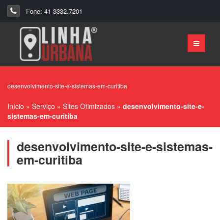
Fone: 41 3332.7201
desenvolvimento-site-e-sistemas-em-curitiba
Início
»
Serviço
»
Sites Otimizados
»
desenvolvimento-site-e-
sistemas-em-curitiba
desenvolvimento-site-e-sistemas-
em-curitiba