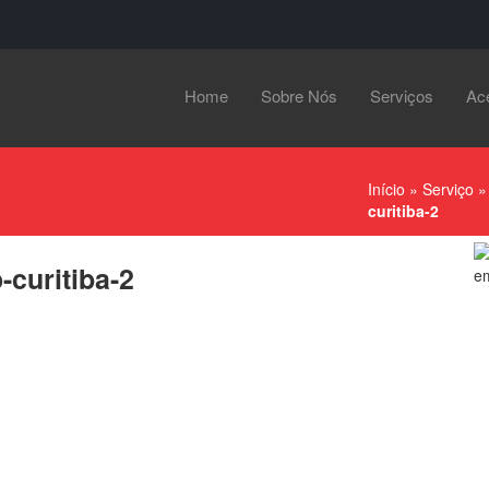
Home
Sobre Nós
Serviços
Ac
Início
»
Serviço
curitiba-2
curitiba-2