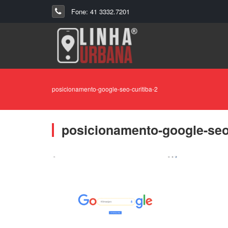
Fone: 41 3332.7201
posicionamento-google-seo-curitiba-2
posicionamento-google-seo-