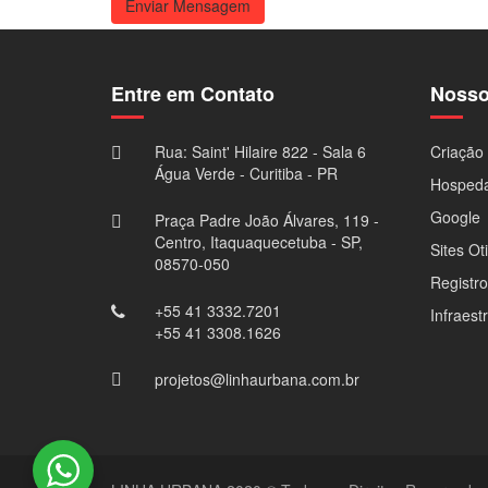
Enviar Mensagem
Entre em Contato
Nosso
Rua: Saint' Hilaire 822 - Sala 6
Criação 
Água Verde - Curitiba - PR
Hosped
Google
Praça Padre João Álvares, 119 -
Centro, Itaquaquecetuba - SP,
Sites Ot
08570-050
Registr
+55 41 3332.7201
Infraest
+55 41 3308.1626
projetos@linhaurbana.com.br