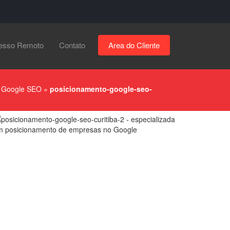
esso Remoto
Contato
Area do Cliente
»
Google SEO
»
posicionamento-google-seo-