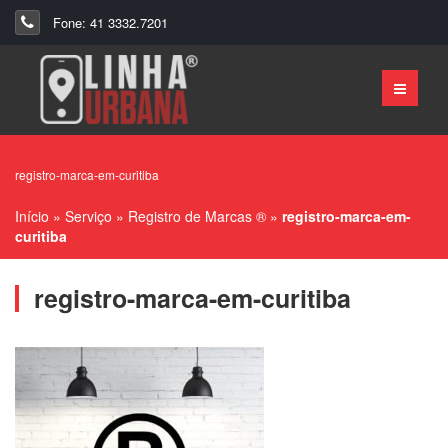
Fone: 41 3332.7201
registro-marca-em-curitiba
Início
»
Serviço
»
Registro de Marcas ®
»
registro-marca-em-
curitiba
registro-marca-em-curitiba